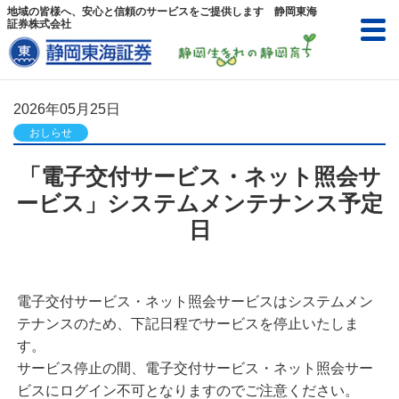
地域の皆様へ、安心と信頼のサービスをご提供します 静岡東海
証券株式会社
M
電子交付サービス
2026年05月25日
ネット照会サービス
リスク・手数料等
説明ページ
おしらせ
ログイン
操作ガイド
「電子交付サービス・ネット照会サ
ービス」システムメンテナンス予定
トップページ
日
静岡東海証券について
サービスのご案内
電子交付サービス・ネット照会サービスはシステムメン
テナンスのため、下記日程でサービスを停止いたしま
はじめての方へ
口座開設のご案内
す。
証券税制
マイナンバーのご提供のお願い
サービス停止の間、電子交付サービス・ネット照会サー
ビスにログイン不可となりますのでご注意ください。
電子交付サービス・ネット照会
2024年からのNISA