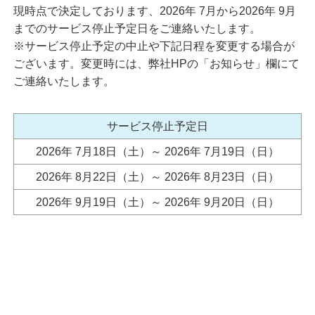
サービス
現時点で決定しております、2026年 7月から2026年 9月
までのサービス停止予定日をご連絡いたします。
各種ご確認事項について
※サービス停止予定の中止や下記日程を変更する場合が
ございます。変更時には、弊社HPの「お知らせ」欄にて
商品のご案内
ご連絡いたします。
投信・株式・債券
投資信託 取扱い商品
個人向け国債
外国株式
サービス停止予定日
外国証券情報
2026年 7月18日（土）～ 2026年 7月19日（日）
会社案内
2026年 8月22日（土）～ 2026年 8月23日（日）
会社概要・沿革
経営理念・経営方針
2026年 9月19日（土）～ 2026年 9月20日（日）
開示情報
コンプライアンス基本方針
社長ご挨拶
店舗案内
店舗案内
本店営業部