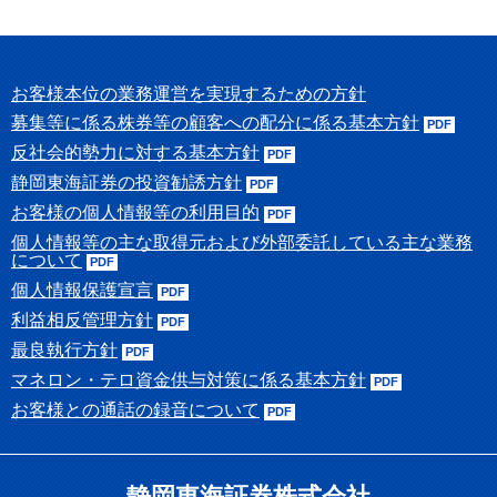
浜松支店
掛川支店
藤枝支店
富士支店
お客様本位の業務運営を実現するための方針
沼津支店
募集等に係る株券等の顧客への配分に係る基本方針
反社会的勢力に対する基本方針
お客様本位の業務運営を実現するための方針
静岡東海証券の投資勧誘方針
キャンペーン
お客様の個人情報等の利用目的
個人情報等の主な取得元および外部委託している主な業務
リクルート
について
個人情報保護宣言
リクルートトップ
仕事内容
利益相反管理方針
採用お問い合わせ
採用情報
最良執行方針
マネロン・テロ資金供与対策に係る基本方針
リンク集
お客様との通話の録音について
お問い合わせ
静岡東海証券株式会社